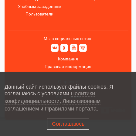
Учебным заведениям
Пользователи
Мы в социальных сетях:
Компания
Правовая информация
О проекте
Данный сайт использует файлы cookies. Я
Обратная связь
соглашаюсь с условиями
Политики
Карта сайта
конфиденциальности
,
Лицензионным
соглашением
и
Правилами портала
.
Соглашаюсь
© В учёбе
2026