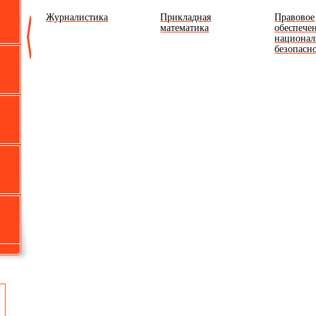
Журналистика
Прикладная
Правовое
я
математика
обеспече
национал
безопасн