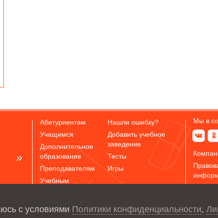
Мы в с
Абитуриентам
Нашли ошибку?
Учащимся
Добавить учебное
заведение
Дополнительное
Компан
образование
Тесты
Правов
Преподавателям
Игры
инфор
Учебным
заведениям
Пользователи
аюсь с условиями
Политики конфиденциальности
,
Ли