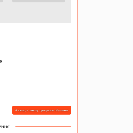
е
назад к списку программ обучения
ения