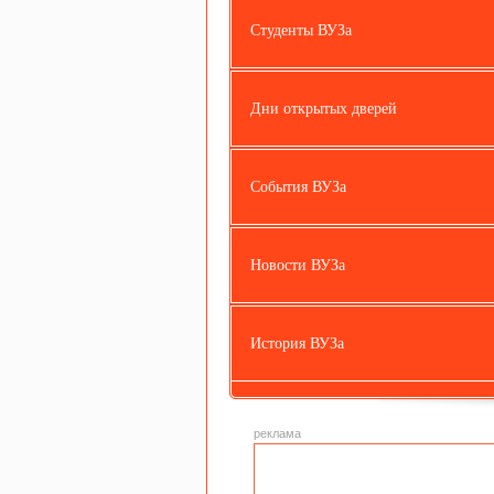
Землеустройство и
Информационные
Информатика и
Студенты ВУЗа
кадастры
системы и
вычислительна
технологии
техника
Дни открытых дверей
События ВУЗа
Новости ВУЗа
История ВУЗа
реклама