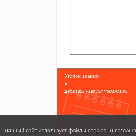
Уголок знаний
Державин Гавриил Романович..
Полководец
Данный сайт использует файлы cookies. Я соглаш