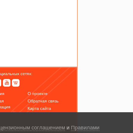
оциальных сетях:
ия
О проекте
ая
Обратная связь
мация
Карта сайта
цензионным соглашением
и
Правилами