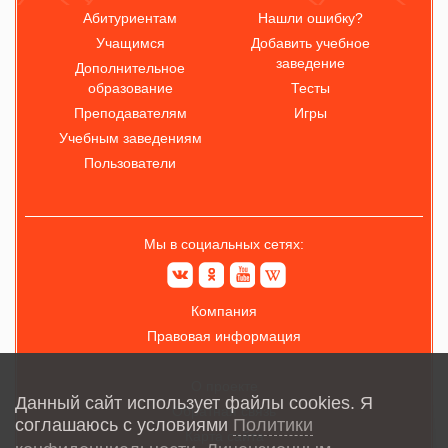
Абитуриентам
Нашли ошибку?
Учащимся
Добавить учебное
заведение
Дополнительное
образование
Тесты
Преподавателям
Игры
Учебным заведениям
Пользователи
Мы в социальных сетях:
Компания
Правовая информация
О проекте
Данный сайт использует файлы cookies. Я
Обратная связь
соглашаюсь с условиями
Политики
Карта сайта