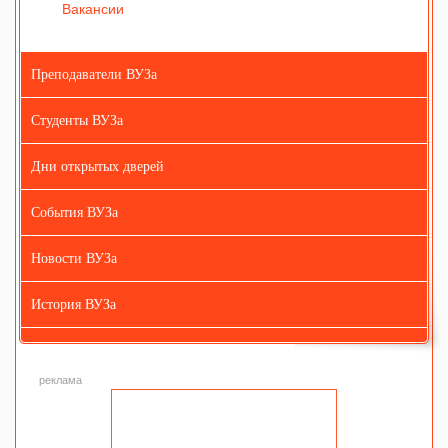
Вакансии
Преподаватели ВУЗа
Студенты ВУЗа
Дни открытых дверей
События ВУЗа
Новости ВУЗа
История ВУЗа
реклама