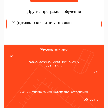
Другие программы обучения
Информатика и вычислительная техника
Т
Уголок знаний
Ломоносов Михаил Васильевич
1711 - 1765..
Учёный, физика, химия, математика, астрономия.
обновить