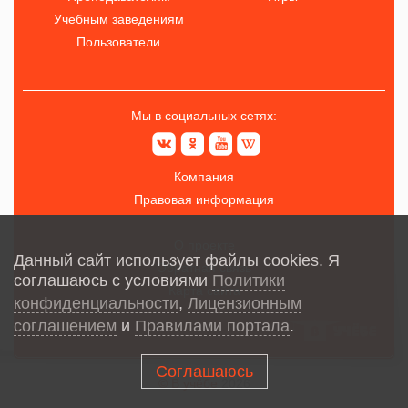
Учебным заведениям
Пользователи
Мы в социальных сетях:
Компания
Правовая информация
О проекте
Данный сайт использует файлы cookies. Я
Обратная связь
соглашаюсь с условиями
Политики
Карта сайта
конфиденциальности
,
Лицензионным
соглашением
и
Правилами портала
.
Соглашаюсь
© В учёбе
2026