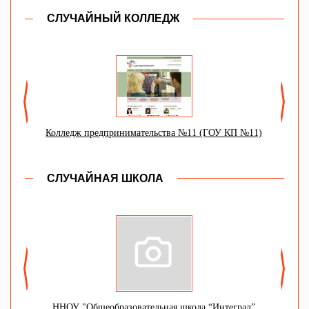
СЛУЧАЙНЫЙ КОЛЛЕДЖ
Г
ени
Колледж предпринимательства №11 (ГОУ КП №11)
СЛУЧАЙНАЯ ШКОЛА
ие
ая
ННОУ "Общеобразовательная школа “Интеграл”