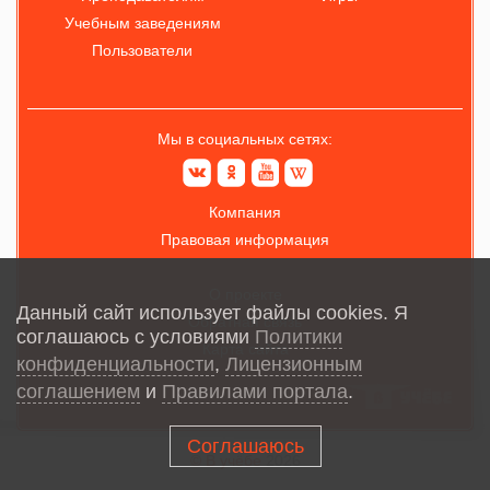
Учебным заведениям
Пользователи
Мы в социальных сетях:
Компания
Правовая информация
О проекте
Данный сайт использует файлы cookies. Я
Обратная связь
соглашаюсь с условиями
Политики
Карта сайта
конфиденциальности
,
Лицензионным
соглашением
и
Правилами портала
.
Соглашаюсь
© В учёбе
2026