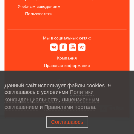
Учебным заведениям
Пользователи
Мы в социальных сетях:
Компания
Правовая информация
О проекте
Данный сайт использует файлы cookies. Я
Обратная связь
соглашаюсь с условиями
Политики
Карта сайта
конфиденциальности
,
Лицензионным
соглашением
и
Правилами портала
.
Соглашаюсь
© В учёбе
2026