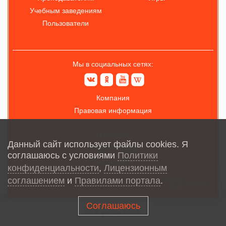
Учебным заведениям
Пользователи
Мы в социальных сетях:
Компания
Правовая информация
О проекте
Данный сайт использует файлы cookies. Я
Обратная связь
соглашаюсь с условиями
Политики
Карта сайта
конфиденциальности
,
Лицензионным
соглашением
и
Правилами портала
.
Соглашаюсь
© В учёбе
2026