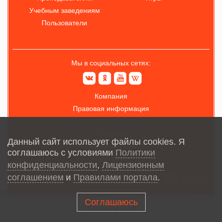
Учебным заведениям
Пользователи
Мы в социальных сетях:
Компания
Правовая информация
О проекте
Данный сайт использует файлы cookies. Я
Обратная связь
соглашаюсь с условиями
Политики
Карта сайта
конфиденциальности
,
Лицензионным
соглашением
и
Правилами портала
.
Соглашаюсь
© В учёбе
2026