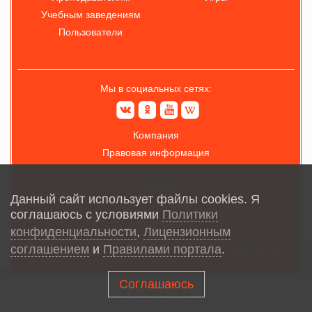
Учебным заведениям
Пользователи
Мы в социальных сетях:
Компания
Правовая информация
О проекте
Данный сайт использует файлы cookies. Я
Обратная связь
соглашаюсь с условиями
Политики
Карта сайта
конфиденциальности
,
Лицензионным
соглашением
и
Правилами портала
.
Соглашаюсь
© В учёбе
2026