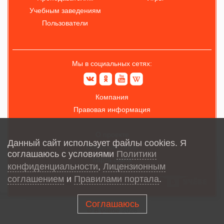
Учебным заведениям
Пользователи
Мы в социальных сетях:
Компания
Правовая информация
О проекте
Данный сайт использует файлы cookies. Я
Обратная связь
соглашаюсь с условиями
Политики
Карта сайта
конфиденциальности
,
Лицензионным
соглашением
и
Правилами портала
.
Соглашаюсь
© В учёбе
2026