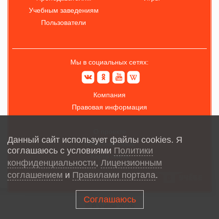
Учебным заведениям
Пользователи
Мы в социальных сетях:
Компания
Правовая информация
О проекте
Данный сайт использует файлы cookies. Я
Обратная связь
соглашаюсь с условиями
Политики
Карта сайта
конфиденциальности
,
Лицензионным
соглашением
и
Правилами портала
.
Соглашаюсь
© В учёбе
2026