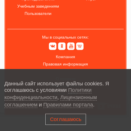
Учебным заведениям
Пользователи
Мы в социальных сетях:
Компания
Правовая информация
О проекте
Данный сайт использует файлы cookies. Я
Обратная связь
соглашаюсь с условиями
Политики
Карта сайта
конфиденциальности
,
Лицензионным
соглашением
и
Правилами портала
.
Соглашаюсь
© В учёбе
2026