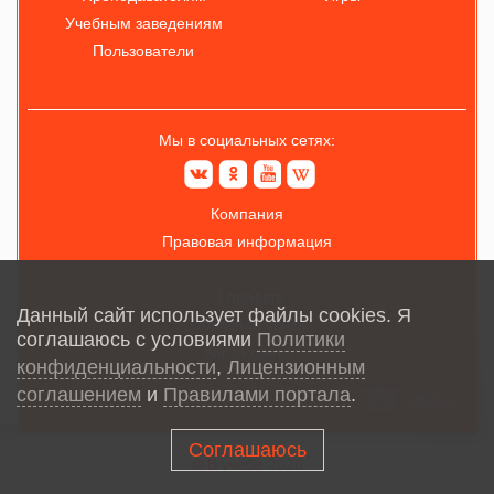
Учебным заведениям
Пользователи
Мы в социальных сетях:
Компания
Правовая информация
О проекте
Данный сайт использует файлы cookies. Я
Обратная связь
соглашаюсь с условиями
Политики
Карта сайта
конфиденциальности
,
Лицензионным
соглашением
и
Правилами портала
.
Соглашаюсь
© В учёбе
2026