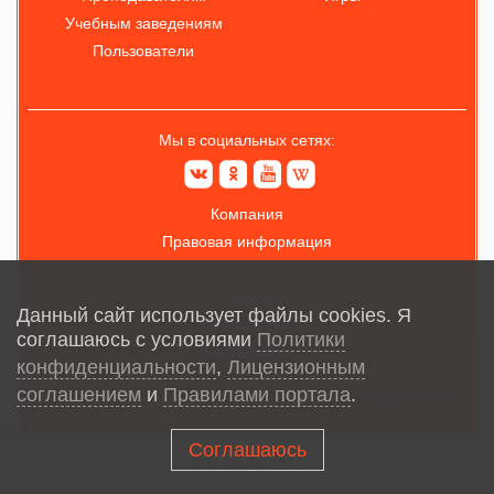
Учебным заведениям
Пользователи
Мы в социальных сетях:
Компания
Правовая информация
О проекте
Данный сайт использует файлы cookies. Я
Обратная связь
соглашаюсь с условиями
Политики
Карта сайта
конфиденциальности
,
Лицензионным
соглашением
и
Правилами портала
.
Соглашаюсь
© В учёбе
2026