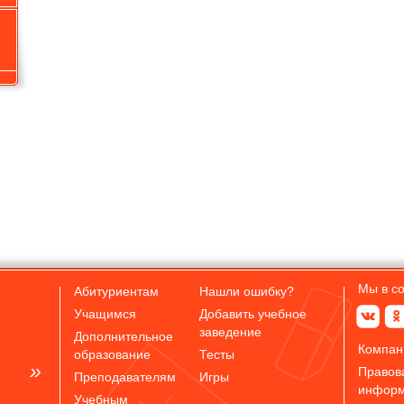
Мы в с
Абитуриентам
Нашли ошибку?
Учащимся
Добавить учебное
заведение
Дополнительное
Компан
образование
Тесты
Правов
Преподавателям
Игры
инфор
Учебным