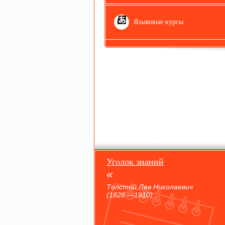
Языковые курсы
Уголок знаний
Толстой Лев Николаевич
(1828 —1910)..