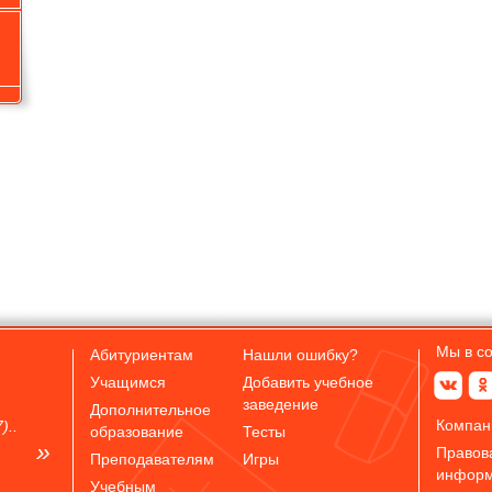
Мы в с
Абитуриентам
Нашли ошибку?
Учащимся
Добавить учебное
заведение
Дополнительное
Компан
)..
образование
Тесты
Правов
Преподавателям
Игры
инфор
Учебным