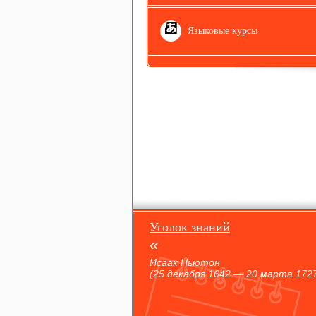
Языковые курсы
Уголок знаний
Исаак Ньютон
(25 декабря 1642 — 20 марта 1727