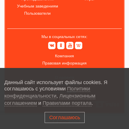
Учебным заведениям
Пользователи
Мы в социальных сетях:
Компания
Правовая информация
О проекте
Данный сайт использует файлы cookies. Я
Обратная связь
соглашаюсь с условиями
Политики
Карта сайта
конфиденциальности
,
Лицензионным
соглашением
и
Правилами портала
.
Соглашаюсь
© В учёбе
2026