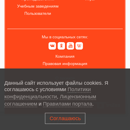
Учебным заведениям
Пользователи
Мы в социальных сетях:
Компания
Правовая информация
О проекте
Данный сайт использует файлы cookies. Я
Обратная связь
соглашаюсь с условиями
Политики
Карта сайта
конфиденциальности
,
Лицензионным
соглашением
и
Правилами портала
.
Соглашаюсь
© В учёбе
2026