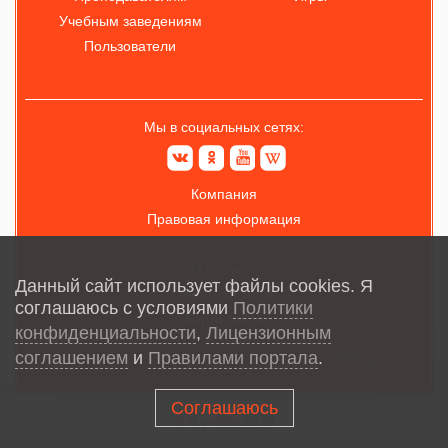
Учебным заведениям
Пользователи
Мы в социальных сетях:
Компания
Правовая информация
О проекте
Данный сайт использует файлы cookies. Я
Обратная связь
соглашаюсь с условиями
Политики
Карта сайта
конфиденциальности
,
Лицензионным
соглашением
и
Правилами портала
.
Соглашаюсь
© В учёбе
2026