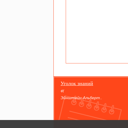
Уголок знаний
Эйнштейн Альберт..