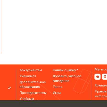
Мы в с
Абитуриентам
Нашли ошибку?
Учащимся
Добавить учебное
заведение
Дополнительное
Компан
образование
Тесты
Правов
Преподавателям
Игры
инфор
Учебным
заведениям