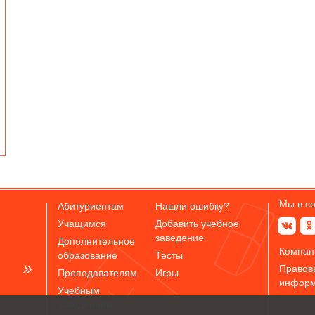
Мы в с
Абитуриентам
Нашли ошибку?
Учащимся
Добавить учебное
заведение
Дополнительное
Компан
образование
Тесты
Правов
Преподавателям
Игры
инфор
Учебным
заведениям