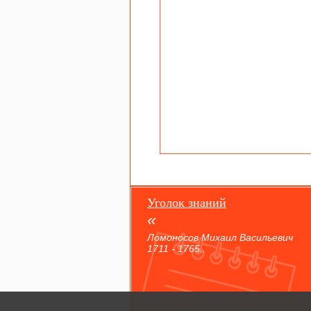
Уголок знаний
Ломоносов Михаил Васильевич
1711 - 1765..