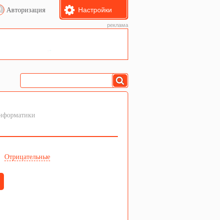
Настройки
Авторизация
реклама
информатики
е
Отрицательные