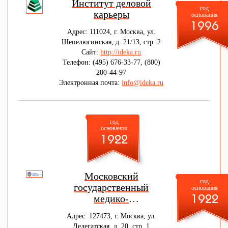
Институт деловой
год
карьеры
основания
1996
Адрес: 111024, г. Москва, ул.
Шепелюгинская, д. 21/13, стр. 2
Сайт:
http://ideka.ru
Телефон: (495) 676-33-77, (800)
200-44-97
Электронная почта:
info@ideka.ru
год
основания
1922
Московский
год
государственный
основания
медико-
1922
стоматологический
Адрес: 127473, г. Москва, ул.
университет имени А.И.
Делегатская, д. 20, стр. 1