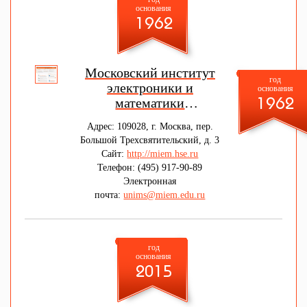
основания
1962
Московский институт
год
электроники и
основания
математики
1962
Национального
Адрес: 109028, г. Москва, пер.
исследовательского
Большой Трехсвятительский, д. 3
университета "Высшая
Сайт:
http://miem.hse.ru
школа экономики"
Телефон: (495) 917-90-89
Электронная
почта:
unims@miem.edu.ru
год
основания
2015