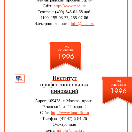
Ленинградский проспект, д. 64
университет (МАДИ)
Сайт:
http://www.madi.ru
Телефон: (499) 346-01-68 доб.
1100, 155-03-37, 155-07-86
Электронная почта:
info@madi.ru
год
основания
1996
Институт
год
профессиональных
основания
инноваций
1996
Адрес: 109428, г. Москва, просп.
Рязанский, д. 22, корп. 2
Сайт:
http://www.inprofin.ru
Телефон: (41147) 6-84-26
Электронная
почта:
ipi_ner@mail.ru