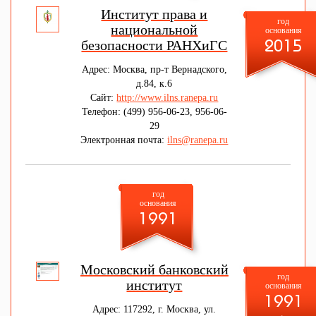
Институт права и
год
национальной
основания
безопасности РАНХиГС
2015
Адрес: Москва, пр-т Вернадского,
д.84, к.6
Сайт:
http://www.ilns.ranepa.ru
Телефон: (499) 956-06-23, 956-06-
29
Электронная почта:
ilns@ranepa.ru
год
основания
1991
Московский банковский
год
институт
основания
1991
Адрес: 117292, г. Москва, ул.