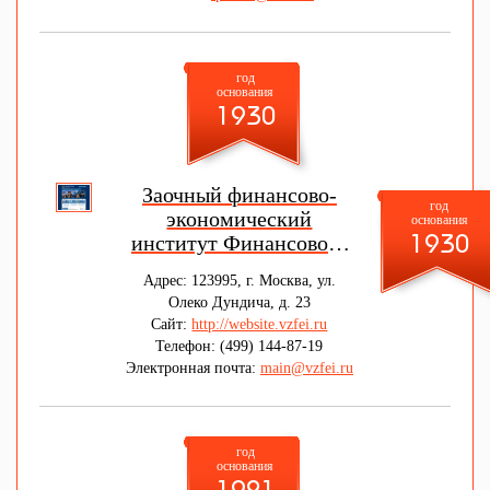
год
основания
1930
Заочный финансово-
год
экономический
основания
институт Финансового
1930
университета при
Адрес: 123995, г. Москва, ул.
Правительстве
Олеко Дундича, д. 23
Российской федерации
Сайт:
http://website.vzfei.ru
Телефон: (499) 144-87-19
Электронная почта:
main@vzfei.ru
год
основания