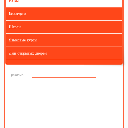
ВУЗы
Колледжи
Школы
Языковые курсы
Дни открытых дверей
реклама