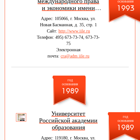
международного права
основания
и экономики имени
1993
А.С.Грибоедова
Адрес: 105066, г. Москва, ул.
Новая Басманная, д. 35, стр. 1
Сайт:
http://www.iile.ru
Телефон: 495) 673-73-74, 673-73-
75
Электронная
почта:
cra@adm.iile.ru
год
основания
1989
Университет
год
Российской академии
основания
образования
1989
Адрес: 119180, г. Москва, ул.