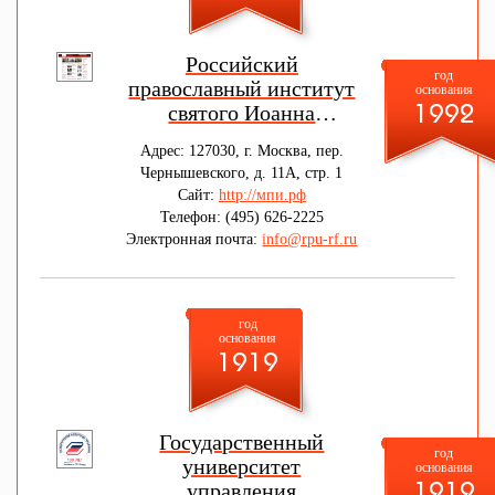
Российский
год
православный институт
основания
святого Иоанна
1992
Богослова
Адрес: 127030, г. Москва, пер.
Чернышевского, д. 11А, стр. 1
Сайт:
http://мпи.рф
Телефон: (495) 626-2225
Электронная почта:
info@rpu-rf.ru
год
основания
1919
Государственный
год
университет
основания
управления
1919