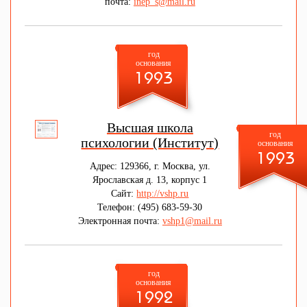
почта:
inep_s@mail.ru
год
основания
1993
Высшая школа
год
психологии (Институт)
основания
1993
Адрес: 129366, г. Москва, ул.
Ярославская д. 13, корпус 1
Сайт:
http://vshp.ru
Телефон: (495) 683-59-30
Электронная почта:
vshp1@mail.ru
год
основания
1992