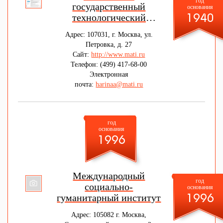
год
государственный
основания
технологический
1940
университет имени К.Э.
Адрес: 107031, г. Москва, ул.
Циолковского
Петровка, д. 27
Московского
Сайт:
http://www.mati.ru
авиационного
Телефон: (499) 417-68-00
института
Электронная
(национального
почта:
harinaa@mati.ru
исследовательского
университета)
год
основания
1996
Международный
год
социально-
основания
гуманитарный институт
1996
Адрес: 105082 г. Москва,