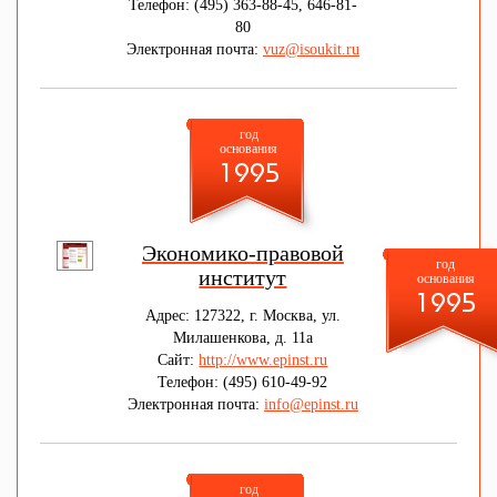
Телефон: (495) 363-88-45, 646-81-
80
Электронная почта:
vuz@isoukit.ru
год
основания
1995
Экономико-правовой
год
институт
основания
1995
Адрес: 127322, г. Москва, ул.
Милашенкова, д. 11а
Сайт:
http://www.epinst.ru
Телефон: (495) 610-49-92
Электронная почта:
info@epinst.ru
год