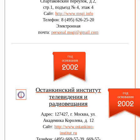
Спартаковский переулок, д.2,
стр.1, подъезд № 4, этаж 4
Сайт:
http://www.msgi.info
Телефон: 8 (495) 626-25-20
Электронная
почта:
personal.msgi@gmail.com
год
основания
2002
Останкинский институт
год
телевидения и
основания
радиовещания
2002
Адрес: 127427, г. Москва, ул.
Академика Королева, д. 12
Сайт:
http://www.ostankino-
institut.ru
Телефон: (495) 669-57-39, 669-57-