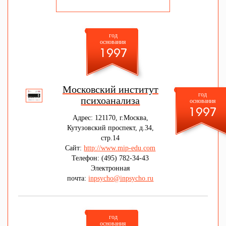
год
основания
1997
Московский институт
год
психоанализа
основания
1997
Адрес: 121170, г.Москва,
Кутузовский проспект, д.34,
стр.14
Сайт:
http://www.mip-edu.com
Телефон: (495) 782-34-43
Электронная
почта:
inpsycho@inpsycho.ru
год
основания