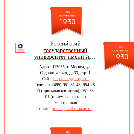
год
основания
1930
Российский
год
государственный
основания
университет имени А.Н.
1930
Косыгина Технологии.
Адрес: 115035, г. Москва, ул.
Дизайн. Искусство
Садовническая, д. 33, стр. 1
Сайт:
http://kosygin-rgu.ru
Телефон: (495) 951-31-48, 954-28-
90 (приемная комиссия), 951-58-
01 (приемная ректора)
Электронная
почта:
priem@mail.msta.ac.ru
год