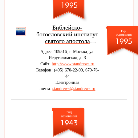
1995
Библейско-
год
богословский институт
основания
святого апостола
1995
Андрея
Адрес: 109316, г. Москва, ул.
Иерусалимская, д. 3
Сайт:
http://www.standrews.ru
Телефон: (495) 670-22-00, 670-76-
44
Электронная
почта:
standrews@standrews.ru
год
основания
1943