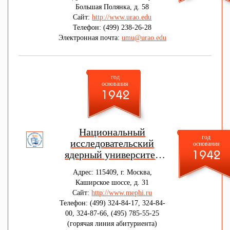
Большая Полянка, д. 58
Сайт:
http://www.urao.edu
Телефон: (499) 238-26-28
Электронная почта:
umu@urao.edu
год
основания
1942
Национальный
год
исследовательский
основания
ядерный университет
1942
"МИФИ"
Адрес: 115409, г. Москва,
Каширское шоссе, д. 31
Сайт:
http://www.mephi.ru
Телефон: (499) 324-84-17, 324-84-
00, 324-87-66, (495) 785-55-25
(горячая линия абитуриента)