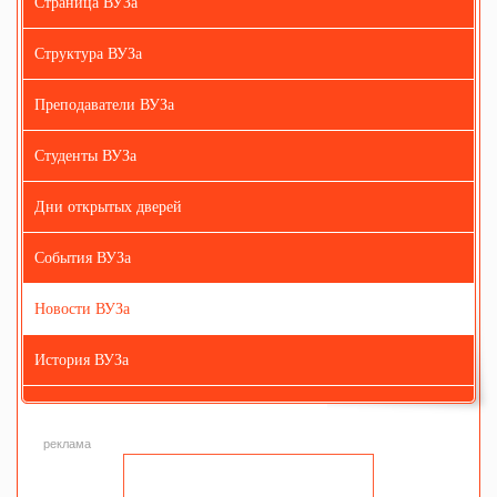
Страница ВУЗа
Структура ВУЗа
Преподаватели ВУЗа
Студенты ВУЗа
Дни открытых дверей
События ВУЗа
Новости ВУЗа
История ВУЗа
реклама