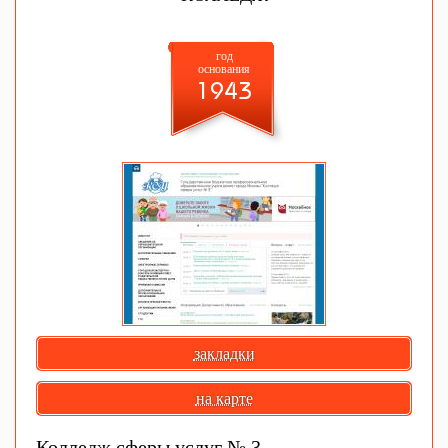
год
основания
1943
закладки
на карте
Колледж сферы услуг № 3