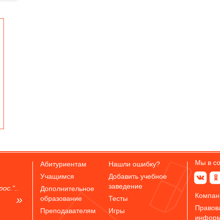
Мы в с
Абитуриентам
Нашли ошибку?
Учащимся
Добавить учебное
заведение
ос."..
Дополнительное
Компан
образование
Тесты
Правов
Преподавателям
Игры
инфор