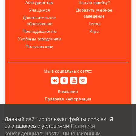
Абитуриентам
Нашли ошибку?
Учащимся
Добавить учебное
заведение
Дополнительное
образование
Тесты
Преподавателям
Игры
Учебным заведениям
Пользователи
Мы в социальных сетях:
Компания
Правовая информация
О проекте
Данный сайт использует файлы cookies. Я
Обратная связь
соглашаюсь с условиями
Политики
Карта сайта
конфиденциальности
,
Лицензионным