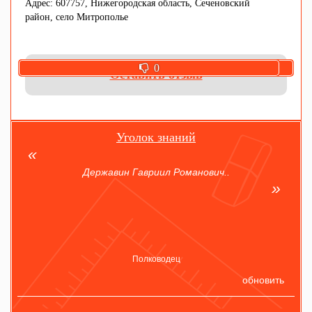
Адрес: 607757, Нижегородская область, Сеченовский
район, село Митрополье
0
0
Оставить отзыв
Уголок знаний
Державин Гавриил Романович..
Полководец
обновить