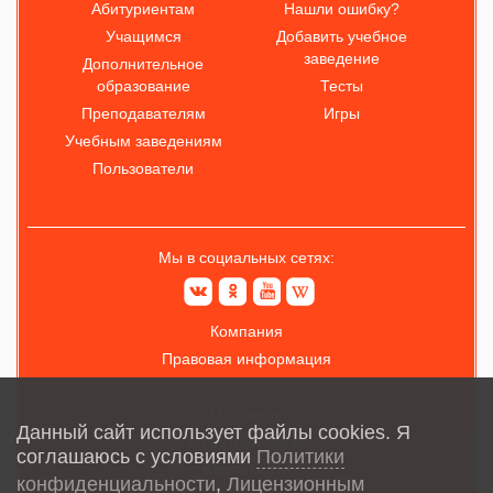
Абитуриентам
Нашли ошибку?
Учащимся
Добавить учебное
заведение
Дополнительное
образование
Тесты
Преподавателям
Игры
Учебным заведениям
Пользователи
Мы в социальных сетях:
Компания
Правовая информация
О проекте
Данный сайт использует файлы cookies. Я
Обратная связь
соглашаюсь с условиями
Политики
Карта сайта
конфиденциальности
,
Лицензионным