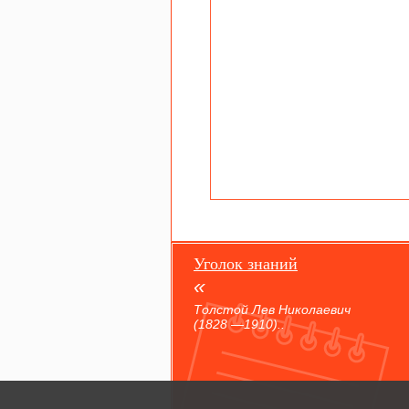
Уголок знаний
Толстой Лев Николаевич
(1828 —1910)..