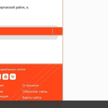
юртовский район, к.
оциальных сетях:
ия
О проекте
ая
Обратная связь
мация
Карта сайта