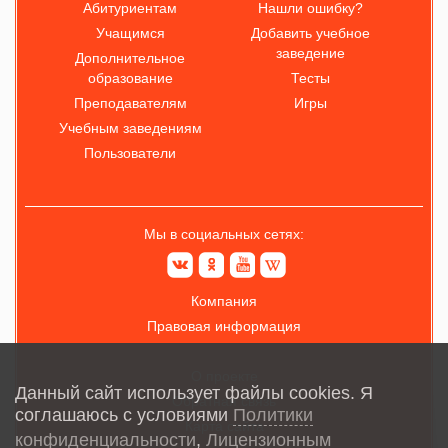
Абитуриентам
Нашли ошибку?
Учащимся
Добавить учебное
заведение
Дополнительное
образование
Тесты
Преподавателям
Игры
Учебным заведениям
Пользователи
Мы в социальных сетях:
Компания
Правовая информация
О проекте
Данный сайт использует файлы cookies. Я
Обратная связь
соглашаюсь с условиями
Политики
Карта сайта
конфиденциальности
,
Лицензионным