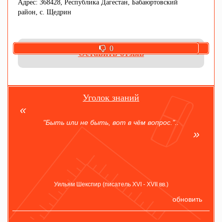
Адрес: 368428, Республика Дагестан, Бабаюртовский
район, с. Щедрин
0
0
Оставить отзыв
Уголок знаний
"Быть или не быть, вот в чём вопрос."..
Уильям Шекспир (писатель XVI - XVII вв.)
обновить