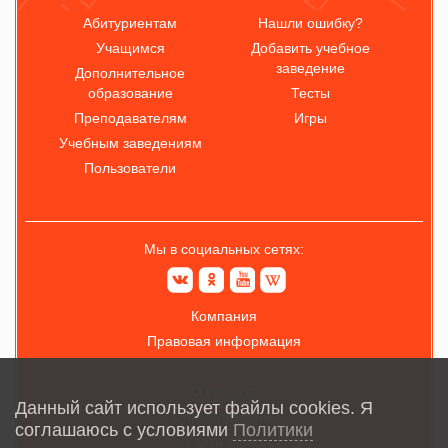
Абитуриентам
Нашли ошибку?
Учащимся
Добавить учебное
заведение
Дополнительное
образование
Тесты
Преподавателям
Игры
Учебным заведениям
Пользователи
Мы в социальных сетях:
Компания
Правовая информация
О проекте
Данный сайт использует файлы cookies. Я
Обратная связь
соглашаюсь с условиями
Политики
Карта сайта