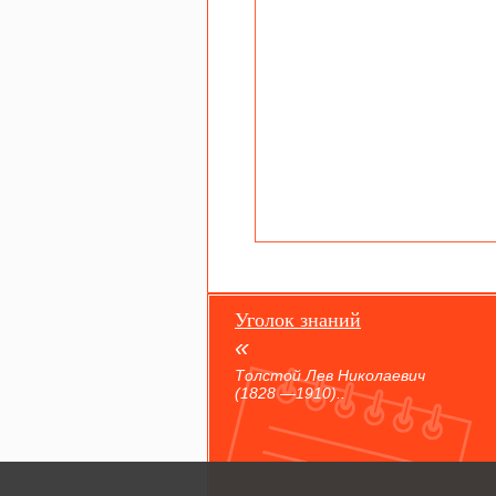
Уголок знаний
Толстой Лев Николаевич
(1828 —1910)..