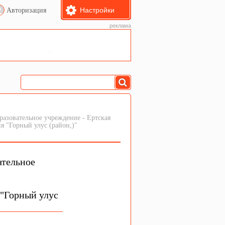
Настройки
Авторизация
реклама
зовательное учреждение - Еpтская
я "Горный улус (район,)"
ательное
 "Горный улус