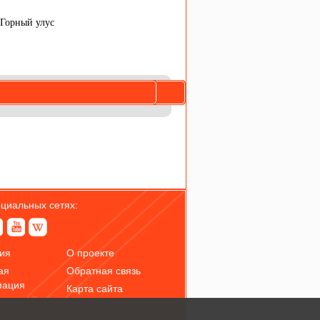
 Горный улус
оциальных сетях:
ия
О проекте
ая
Обратная связь
мация
Карта сайта