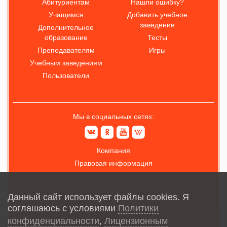
Абитуриентам
Нашли ошибку?
Учащимся
Добавить учебное
заведение
Дополнительное
образование
Тесты
Преподавателям
Игры
Учебным заведениям
Пользователи
Мы в социальных сетях:
Компания
Правовая информация
О проекте
Данный сайт использует файлы cookies. Я
Обратная связь
соглашаюсь с условиями
Политики
Карта сайта
конфиденциальности
,
Лицензионным