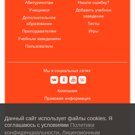
Абитуриентам
Нашли ошибку?
Учащимся
Добавить учебное
заведение
Дополнительное
образование
Тесты
Преподавателям
Игры
Учебным заведениям
Пользователи
Мы в социальных сетях:
Компания
Правовая информация
О проекте
Данный сайт использует файлы cookies. Я
Обратная связь
соглашаюсь с условиями
Политики
Карта сайта
конфиденциальности
,
Лицензионным