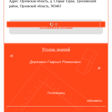
Адрес: Орловская область, д. Старые Турьи, Троснянский
район, Орловской область, 303463
0
0
Оставить отзыв
Уголок знаний
Державин Гавриил Романович..
Полководец
обновить