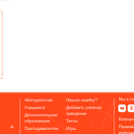
Мы в с
Абитуриентам
Нашли ошибку?
Учащимся
Добавить учебное
заведение
Дополнительное
Компан
образование
Тесты
Правов
Преподавателям
Игры
инфор