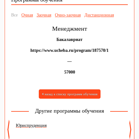
Все
Очная
Заочная
Очно-заочная
Дистанционная
Менеджмент
Бакалавриат
https://www.ucheba.ru/program/187570/1
—
57000
назад к списку программ обучения
Другие программы обучения
Юриспруденция
М