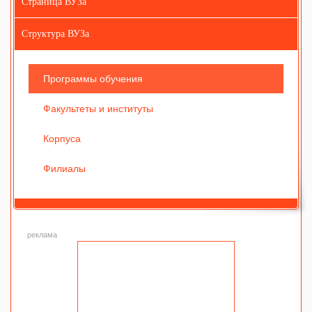
Страница ВУЗа
Структура ВУЗа
Программы обучения
Факультеты и институты
Корпуса
Филиалы
реклама