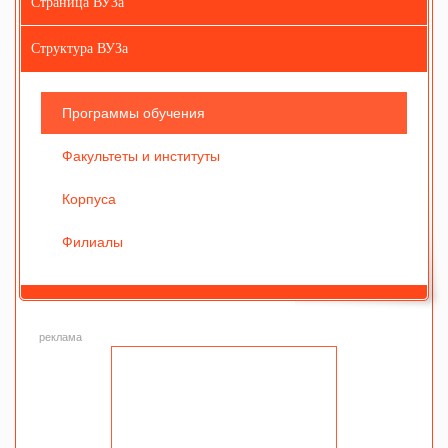
Страница ВУЗа
Структура ВУЗа
Программы обучения
Факультеты и институты
Корпуса
Филиалы
реклама