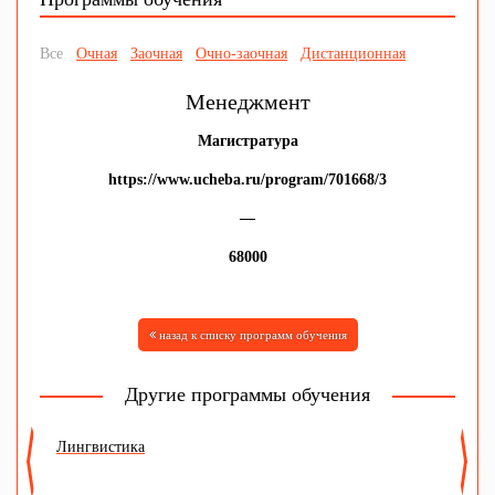
Все
Очная
Заочная
Очно-заочная
Дистанционная
Менеджмент
Магистратура
https://www.ucheba.ru/program/701668/3
—
68000
назад к списку программ обучения
Другие программы обучения
Лингвистика
Ю