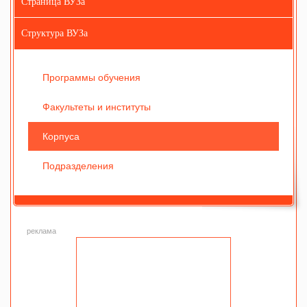
Страница ВУЗа
Структура ВУЗа
Программы обучения
Факультеты и институты
Корпуса
Подразделения
реклама