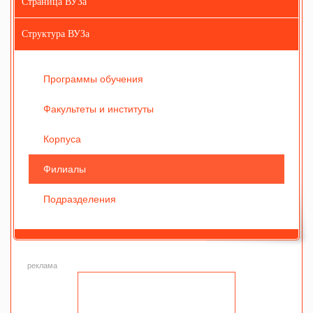
Страница ВУЗа
Структура ВУЗа
Программы обучения
Факультеты и институты
Корпуса
Филиалы
Подразделения
реклама