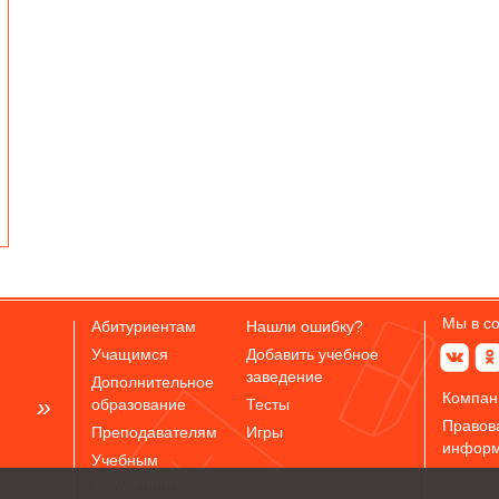
Мы в с
Абитуриентам
Нашли ошибку?
Учащимся
Добавить учебное
заведение
Дополнительное
Компан
образование
Тесты
Правов
Преподавателям
Игры
инфор
Учебным
заведениям