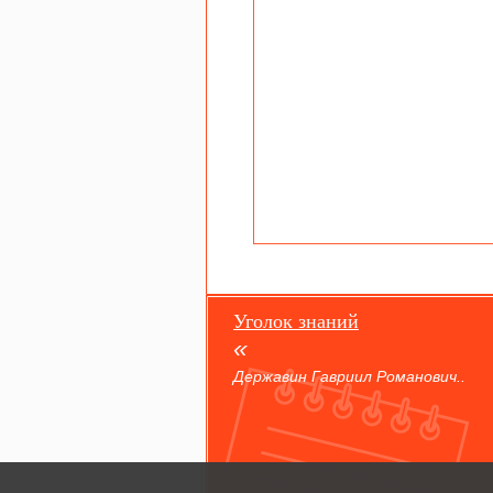
Уголок знаний
Державин Гавриил Романович..