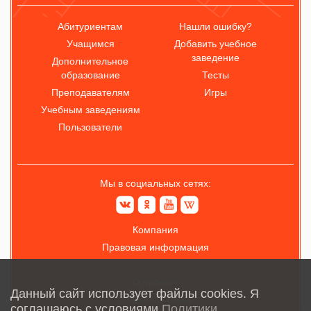
Абитуриентам
Нашли ошибку?
Учащимся
Добавить учебное
заведение
Дополнительное
образование
Тесты
Преподавателям
Игры
Учебным заведениям
Пользователи
Мы в социальных сетях:
Компания
Правовая информация
О проекте
Данный сайт использует файлы cookies. Я
Обратная связь
соглашаюсь с условиями
Политики