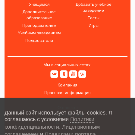
Учащимся
Добавить учебное
заведение
Дополнительное
образование
Тесты
Преподавателям
Игры
Учебным заведениям
Пользователи
Мы в социальных сетях:
Компания
Правовая информация
О проекте
Данный сайт использует файлы cookies. Я
Обратная связь
соглашаюсь с условиями
Политики
Карта сайта
конфиденциальности
,
Лицензионным
соглашением
и
Правилами портала
.