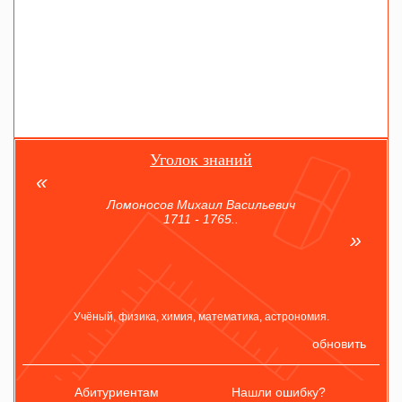
Уголок знаний
Ломоносов Михаил Васильевич
1711 - 1765..
Учёный, физика, химия, математика, астрономия.
обновить
Абитуриентам
Нашли ошибку?