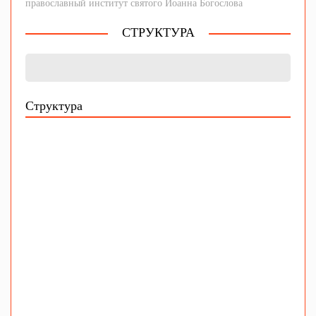
православный институт святого Иоанна Богослова
СТРУКТУРА
Структура