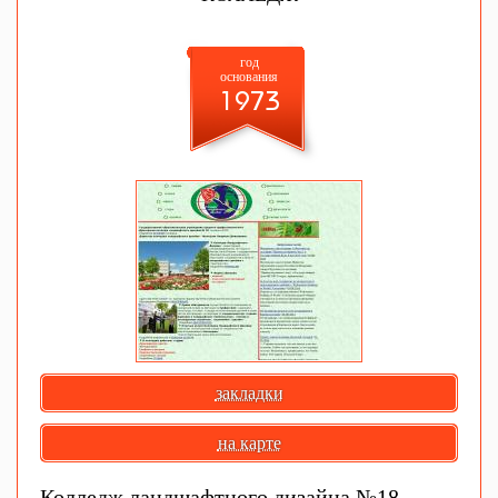
год
основания
1973
закладки
на карте
Колледж ландшафтного дизайна №18