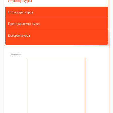
Страница курса
Структура курса
Преподаватели курса
История курса
реклама