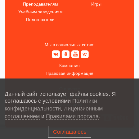
Преподавателям
Игры
Учебным заведениям
Пользователи
Мы в социальных сетях:
Компания
Правовая информация
О проекте
Данный сайт использует файлы cookies. Я
Обратная связь
соглашаюсь с условиями
Политики
Карта сайта
конфиденциальности
,
Лицензионным
соглашением
и
Правилами портала
.
Соглашаюсь
© В учёбе
2026