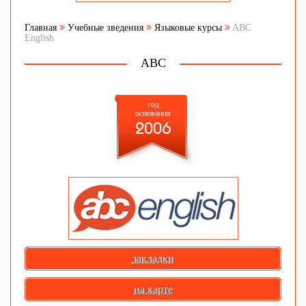
Главная
Учебные зведения
Языковые курсы
ABC
English
ABC
год
основания
2006
закладки
на карте