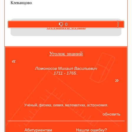
Клеванцово
0
0
Оставить отзыв
Уголок знаний
Ломоносов Михаил Васильевич
1711 - 1765..
Учёный, физика, химия, математика, астрономия.
обновить
Абитуриентам
Нашли ошибку?