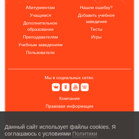
Абитуриентам
Нашли ошибку?
Учащимся
Добавить учебное
заведение
Дополнительное
образование
Тесты
Преподавателям
Игры
Учебным заведениям
Пользователи
Мы в социальных сетях:
Компания
Правовая информация
О проекте
Данный сайт использует файлы cookies. Я
Обратная связь
соглашаюсь с условиями
Политики
Карта сайта