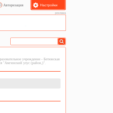
Настройки
Авторизация
реклама
азовательное учреждение - Бетюнская
я "Амгинский улус (район,)".