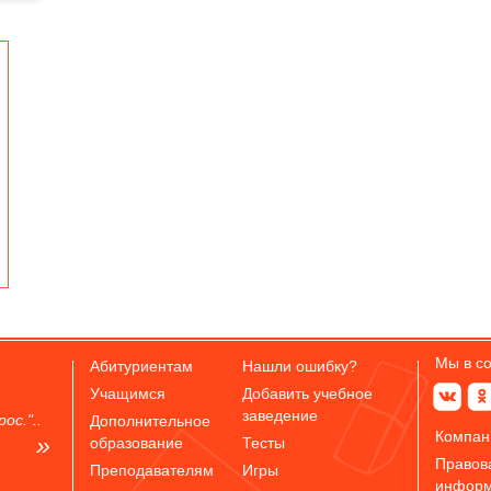
Мы в с
Абитуриентам
Нашли ошибку?
Учащимся
Добавить учебное
заведение
ос."..
Дополнительное
Компан
образование
Тесты
Правов
Преподавателям
Игры
инфор