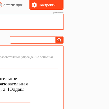
Настройки
Авторизация
реклама
азовательное учреждение основная
ательное
азовательная
а, д. Юлдаш