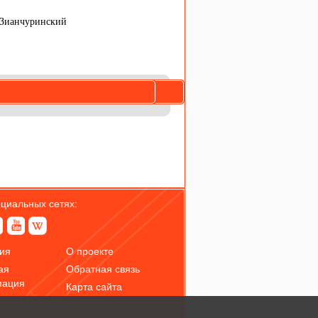
, Зианчуринский
оциальных сетях:
ия
О проекте
ая
Обратная связь
мация
Карта сайта