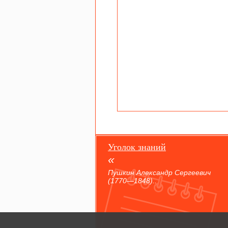
Уголок знаний
Пушкин Александр Сергеевич
(1770—1848)..