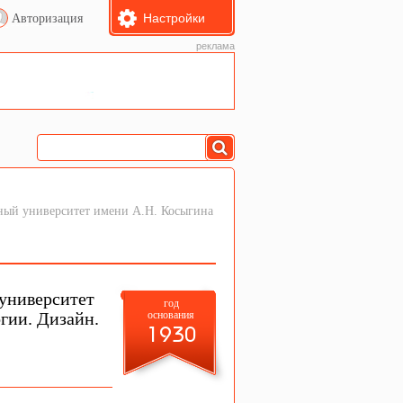
Настройки
Авторизация
реклама
ный университет имени А.Н. Косыгина
университет
год
гии. Дизайн.
основания
1930