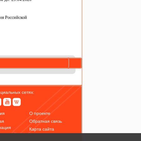
ия Российской
оциальных сетях:
ия
О проекте
ая
Обратная связь
мация
Карта сайта