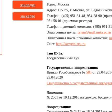
Город: Москва
закладки
Адрес: 115035, г. Москва, ул. Садовническая
Телефон: (495) 951-31-48, 954-28-90 (при
на карте
951-58-01 (приемная ректора)
Телефон приемной комиссии: (495) 951-31
Электронная почта:
priem@mail.msta.ac.ru
Электронная почта приемной комиссии:
p
Сайт:
http://kosygin-rgu.ru
Тип ВУЗа:
Государственный вуз
Государственная аккредитация:
Приказ Рособрнадзора №
585
от 29.04.2014
29.04.2020
Свидетельство о государственной аккреди
Лицензия:
№ 2501 от 19.12.2016 на срок до: бессрочн
Аккредитация:
Свидетельство № 2471 от 18.01.2017 на сро