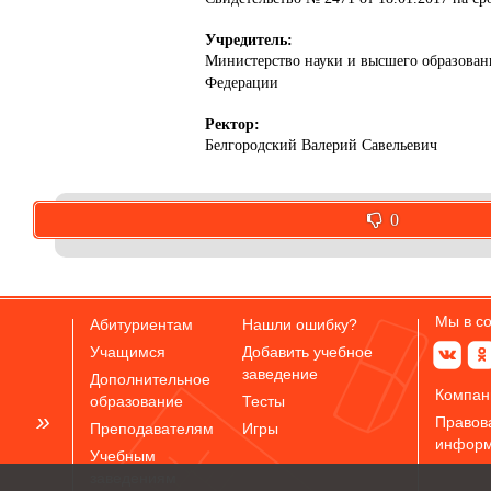
Учредитель:
Министерство науки и высшего образован
Федерации
Ректор:
Белгородский Валерий Савельевич
0
0
Оставить отзыв
Мы в с
Абитуриентам
Нашли ошибку?
Учащимся
Добавить учебное
заведение
Дополнительное
Компан
образование
Тесты
Правов
Преподавателям
Игры
инфор
Учебным
заведениям