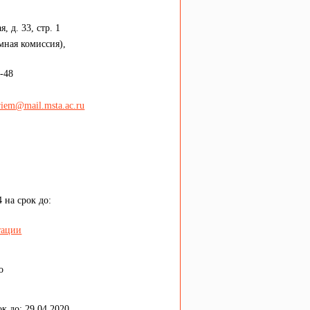
, д. 33, стр. 1
емная комиссия),
-48
riem@mail.msta.ac.ru
 на срок до:
тации
о
к до: 29.04.2020